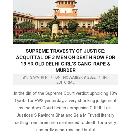
SUPREME TRAVESTY OF JUSTICE:
ACQUITTAL OF 3 MEN ON DEATH ROW FOR
19 YR OLD DELHI GIRL’S GANG-RAPE &
MURDER
BY:
GAYATRI N
ON:
NOVEMBER 8, 2022
IN:
EDITORIAL
In the din of the Supreme Court verdict upholding 10%
Quota for EWS yesterday, a very shocking judgement
by the Apex Court bench comprising CJI UU Lalit,
Justices S Ravindra Bhat and Bela M Trivedi literally
setting free three men sentenced to death for a very
dastardly gang-rape and brutal