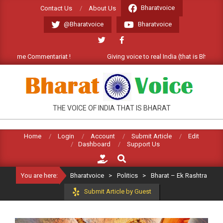
Skip
Bharatvoice
Contact Us
About Us
to
@Bharatvoice
Bharatvoice
content
elcome Commentariat !
Giving voice to real India (that is Bharat). W
BHARATVOICE
THE VOICE OF INDIA THAT IS BHARAT
Home
Login
Account
Submit Article
Edit
Dashboard
Support Us
Search
You are here:
Bharatvoice
>
Politics
>
Bharat – Ek Rashtra
Submit Article by Guest